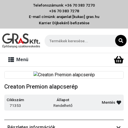
Telefonszámunk: +36 70 383 7270
+36 70 383 7278
E-mail címünk: arajanlat [kukac] gras.hu
Karrier
Díjbekérő befizetése
Menü
Creaton Premion alapcserép
Cikkszám
Állapot
Mentés
71353
Rendelhető
Részletes információk