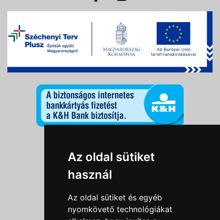
Információk
Az oldal sütiket
Adatkezelési tájékoztató
használ
Általános szerződési feltételek
Impresszum
Az oldal sütiket és egyéb
Nyereményjáték szabály
nyomkövető technológiákat