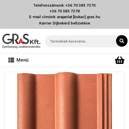
Telefonszámunk: +36 70 383 7270
+36 70 383 7278
E-mail címünk: arajanlat [kukac] gras.hu
Karrier
Díjbekérő befizetése
Menü