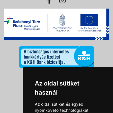
Információk
Az oldal sütiket
Adatkezelési tájékoztató
használ
Általános szerződési feltételek
Impresszum
Az oldal sütiket és egyéb
Nyereményjáték szabály
nyomkövető technológiákat