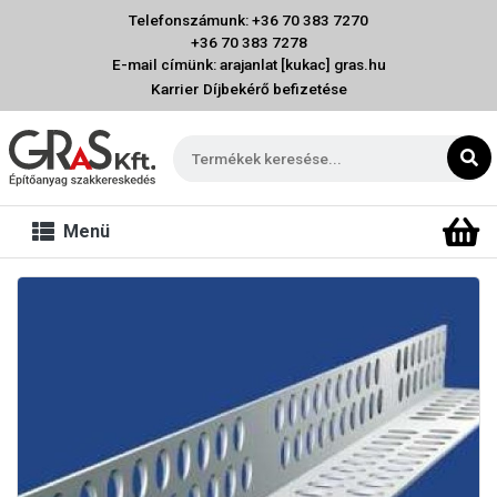
Telefonszámunk: +36 70 383 7270
+36 70 383 7278
E-mail címünk: arajanlat [kukac] gras.hu
Karrier
Díjbekérő befizetése
Menü