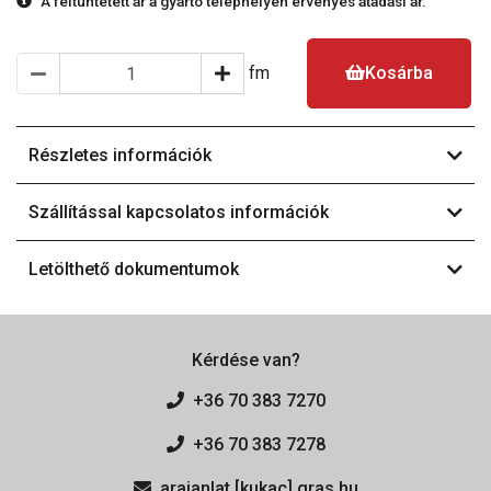
A feltüntetett ár a gyártó telephelyén érvényes átadási ár.
fm
Kosárba
Részletes információk
Szállítással kapcsolatos információk
Letölthető dokumentumok
Kérdése van?
+36 70 383 7270
+36 70 383 7278
arajanlat [kukac] gras.hu