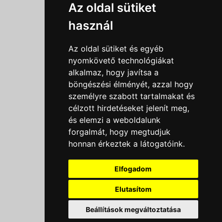
Információk
Az oldal sütiket
Adatkezelési tájékoztató
használ
Általános szerződési feltételek
Impresszum
Az oldal sütiket és egyéb
Nyereményjáték szabály
nyomkövető technológiákat
alkalmaz, hogy javítsa a
Outlet nap nyereményjáték szabályzat
böngészési élményét, azzal hogy
Süti beállítások
személyre szabott tartalmakat és
célzott hirdetéseket jelenít meg,
Menü
és elemzi a weboldalunk
forgalmát, hogy megtudjuk
Ajánlatkérés
honnan érkeztek a látogatóink.
Szakmai tippek / Újdonságok
Kapcsolat
Elfogadom
Letölthető katalógusok
Rólunk
Elutasítom
Szállítás
Beállítások megváltoztatása