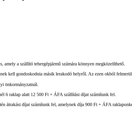
ges, amely a szállító tehergépjármű számára könnyen megközelíthető.
k kell gondoskodnia másik lerakodó helyről. Az ezen okból felmerülő tö
elyi önkormányzatnál.
él 6 raklap alatt 12 500 Ft + ÁFA szállítási díjat számítunk fel.
tén átrakási díjat számítunk fel, amelynek díja 900 Ft + ÁFA raklaponk