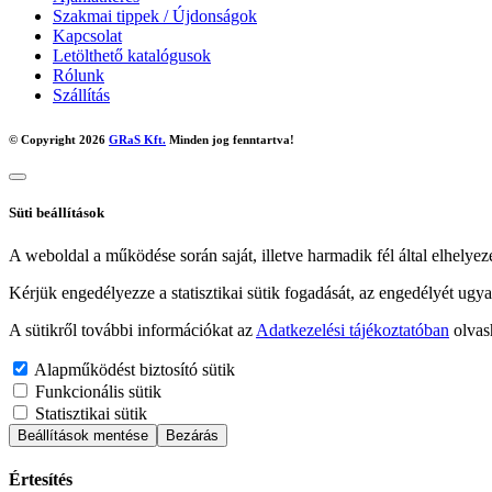
Szakmai tippek / Újdonságok
Kapcsolat
Letölthető katalógusok
Rólunk
Szállítás
© Copyright 2026
GRaS Kft.
Minden jog fenntartva!
Süti beállítások
A weboldal a működése során saját, illetve harmadik fél által elhelyez
Kérjük engedélyezze a statisztikai sütik fogadását, az engedélyét ugya
A sütikről további információkat az
Adatkezelési tájékoztatóban
olvas
Alapműködést biztosító sütik
Funkcionális sütik
Statisztikai sütik
Beállítások mentése
Bezárás
Értesítés