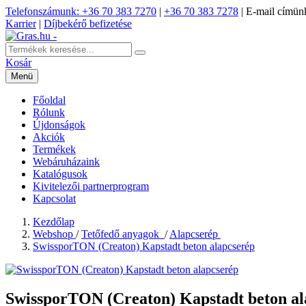
Telefonszámunk: +36 70 383 7270
|
+36 70 383 7278
|
E-mail címünk
Karrier
|
Díjbekérő befizetése
Kosár
Menü
Főoldal
Rólunk
Újdonságok
Akciók
Termékek
Webáruházaink
Katalógusok
Kivitelezői partnerprogram
Kapcsolat
Kezdőlap
Webshop
/
Tetőfedő anyagok
/
Alapcserép
SwissporTON (Creaton) Kapstadt beton alapcserép
SwissporTON (Creaton) Kapstadt beton al