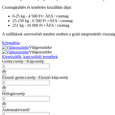
Csomagküldés és kistételes kiszállítás díjai:
0-25 kg - 4 500 Ft+ ÁFA / csomag
25-250 kg - 6 500 Ft +ÁFA / csomag
251 kg - 16 000 Ft +ÁFA / csomag
A szállítások szervezését minden esetben a gyári megrendelés visszaiga
Képgaléria
Világosszürke
Világosszürke
Kiegészítők, kapcsolódó termékek
Gerinccserép / Kúpcserép
db
Elosztó gerinccserép / Elosztó kúpcserép
db
Hófogócserép
db
Antennakivezető