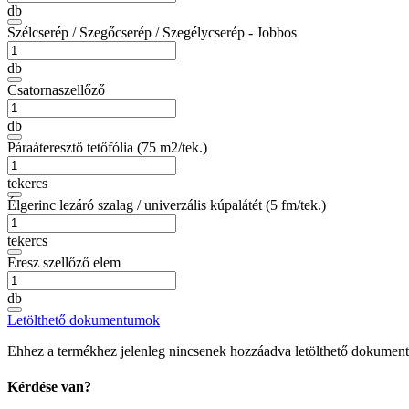
db
Szélcserép / Szegőcserép / Szegélycserép - Jobbos
db
Csatornaszellőző
db
Páraáteresztő tetőfólia (75 m2/tek.)
tekercs
Élgerinc lezáró szalag / univerzális kúpalátét (5 fm/tek.)
tekercs
Eresz szellőző elem
db
Letölthető dokumentumok
Ehhez a termékhez jelenleg nincsenek hozzáadva letölthető dokumen
Kérdése van?