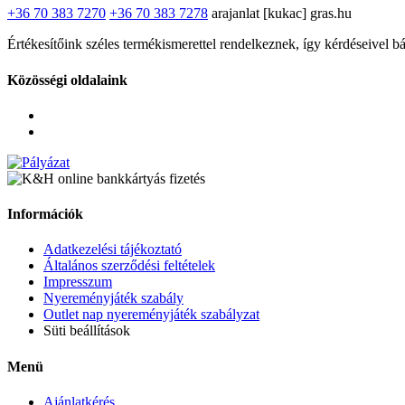
+36 70 383 7270
+36 70 383 7278
arajanlat [kukac] gras.hu
Értékesítőink széles termékismerettel rendelkeznek, így kérdéseivel b
Közösségi oldalaink
Információk
Adatkezelési tájékoztató
Általános szerződési feltételek
Impresszum
Nyereményjáték szabály
Outlet nap nyereményjáték szabályzat
Süti beállítások
Menü
Ajánlatkérés