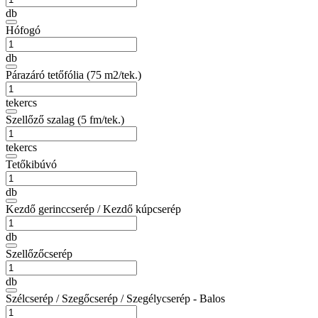
db
Hófogó
db
Párazáró tetőfólia (75 m2/tek.)
tekercs
Szellőző szalag (5 fm/tek.)
tekercs
Tetőkibúvó
db
Kezdő gerinccserép / Kezdő kúpcserép
db
Szellőzőcserép
db
Szélcserép / Szegőcserép / Szegélycserép - Balos