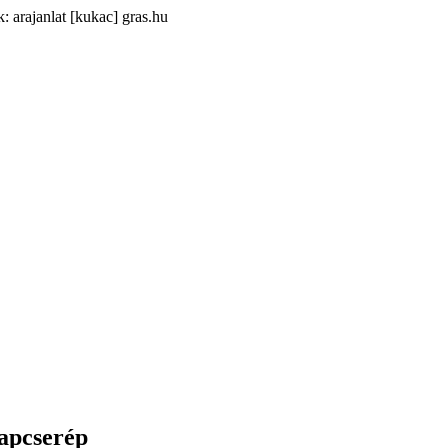
: arajanlat [kukac] gras.hu
apcserép