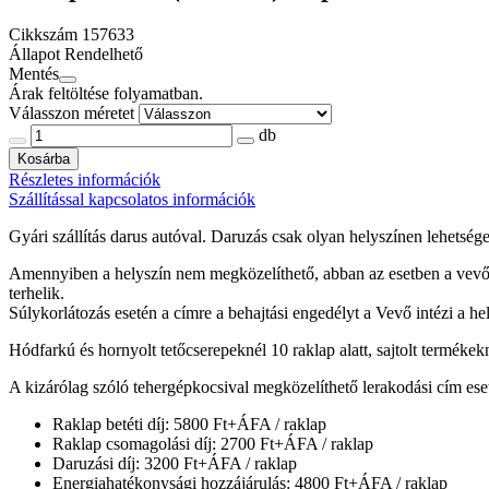
Cikkszám
157633
Állapot
Rendelhető
Mentés
Árak feltöltése folyamatban.
Válasszon méretet
db
Kosárba
Részletes információk
Szállítással kapcsolatos információk
Gyári szállítás darus autóval. Daruzás csak olyan helyszínen lehetsé
Amennyiben a helyszín nem megközelíthető, abban az esetben a vevőne
terhelik.
Súlykorlátozás esetén a címre a behajtási engedélyt a Vevő intézi a h
Hódfarkú és hornyolt tetőcserepeknél 10 raklap alatt, sajtolt termékekn
A kizárólag szóló tehergépkocsival megközelíthető lerakodási cím ese
Raklap betéti díj: 5800 Ft+ÁFA / raklap
Raklap csomagolási díj: 2700 Ft+ÁFA / raklap
Daruzási díj: 3200 Ft+ÁFA / raklap
Energiahatékonysági hozzájárulás: 4800 Ft+ÁFA / raklap