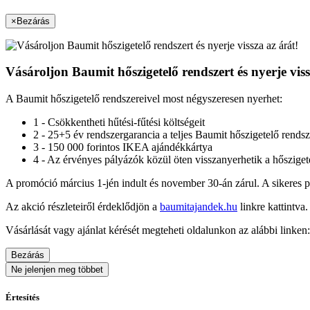
×
Bezárás
Vásároljon Baumit hőszigetelő rendszert és nyerje viss
A Baumit hőszigetelő rendszereivel most négyszeresen nyerhet:
1 - Csökkentheti hűtési-fűtési költségeit
2 - 25+5 év rendszergarancia a teljes Baumit hőszigetelő rends
3 - 150 000 forintos IKEA ajándékkártya
4 - Az érvényes pályázók közül öten visszanyerhetik a hősziget
A promóció március 1-jén indult és november 30-án zárul. A sikeres pá
Az akció részleteiről érdeklődjön a
baumitajandek.hu
linkre kattintva.
Vásárlását vagy ajánlat kérését megteheti oldalunkon az alábbi linken
Bezárás
Ne jelenjen meg többet
Értesítés