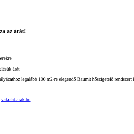
za az árát!
zerekre
elésük árát
lyázathoz legalább 100 m2-re elegendő Baumit hőszigetelő rendszert kell
:
vakolat-arak.hu