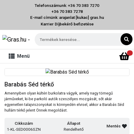
Telefonszámunk: +36 70 383 7270
+36 70 383 7278
E-mail címünk: arajanlat [kukac] gras.hu
Karrier
Díjbekérő befizetése
Menü
Barabás Séd térkő
Amennyiben olyan kültéri burkolatra vágyik, amely nagy tömegű
járműveket, ki-be parkoló autók szeszélyes mozgását, sőt akár
egyenetlen talajviszonyokat is könnyedén elvisel, akkor a Barabás Séd
hullám térkő jelent Önnek megoldást.
Cikkszám
Állapot
Mentés
1-KL-SED0006SZN
Rendelhető