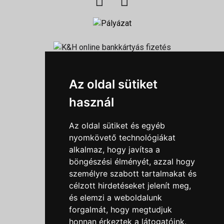
Információk
Az oldal sütiket
Adatkezelési tájékoztató
használ
Általános szerződési feltételek
Impresszum
Az oldal sütiket és egyéb
Nyereményjáték szabály
nyomkövető technológiákat
alkalmaz, hogy javítsa a
Outlet nap nyereményjáték szabályzat
böngészési élményét, azzal hogy
Süti beállítások
személyre szabott tartalmakat és
célzott hirdetéseket jelenít meg,
Menü
és elemzi a weboldalunk
forgalmát, hogy megtudjuk
Ajánlatkérés
honnan érkeztek a látogatóink.
Szakmai tippek / Újdonságok