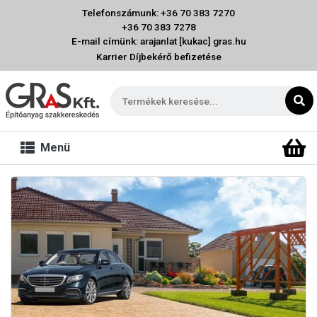
Telefonszámunk: +36 70 383 7270
+36 70 383 7278
E-mail címünk: arajanlat [kukac] gras.hu
Karrier
Díjbekérő befizetése
Menü