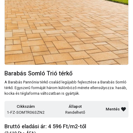
Barabás Somló Trió térkő
A Barabás Pannónia térkő család legújabb fejlesztése a Barabás Somló
térkő. Egyszerű formáját három különböző mérete ellensúlyozza: hasáb,
kocka és téglaforma változatban is gyártják.
Cikkszám
Állapot
Mentés
1-FZ-SOMTR06SZN2
Rendelhető
Bruttó eladási ár: 4 596
Ft/m2-től