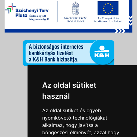
Információk
Az oldal sütiket
Adatkezelési tájékoztató
használ
Általános szerződési feltételek
Impresszum
Az oldal sütiket és egyéb
Nyereményjáték szabály
nyomkövető technológiákat
alkalmaz, hogy javítsa a
Outlet nap nyereményjáték szabályzat
böngészési élményét, azzal hogy
Süti beállítások