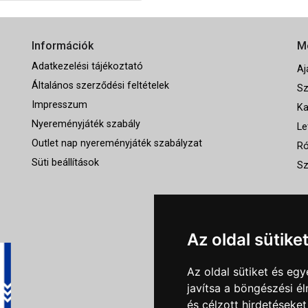
Információk
M
Adatkezelési tájékoztató
Aj
Általános szerződési feltételek
Sz
Impresszum
Ka
Nyereményjáték szabály
Le
Outlet nap nyereményjáték szabályzat
Ró
Süti beállítások
Sz
Az oldal sütike
Az oldal sütiket és e
javítsa a böngészési é
és célzott hirdetéseket