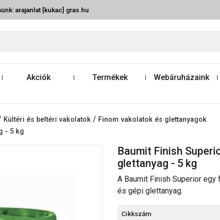
ünk: arajanlat [kukac] gras.hu
Akciók
Termékek
Webáruházaink
/
/
Kültéri és beltéri vakolatok
Finom vakolatok és glettanyagok
g - 5 kg
Baumit Finish Superio
glettanyag - 5 kg
A Baumit Finish Superior egy
és gépi glettanyag.
Cikkszám