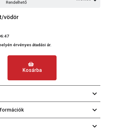
Rendelhető
t/vödör
06:47
phelyén érvényes átadási ár.
Kosárba
nformációk