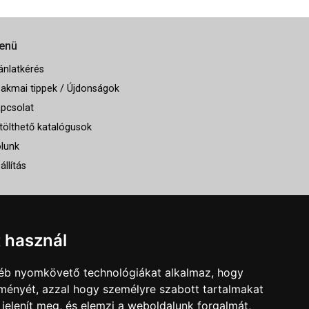
enü
ánlatkérés
akmai tippek / Újdonságok
pcsolat
tölthető katalógusok
lunk
állítás
t használ
gyéb nyomkövető technológiákat alkalmaz, hogy
lményét, azzal hogy személyre szabott tartalmakat
 jelenít meg, és elemzi a weboldalunk forgalmát,