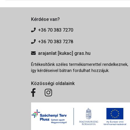
Kérdése van?
+36 70 383 7270
+36 70 383 7278
arajanlat [kukac] gras.hu
Értékesítőink széles termékismerettel rendelkeznek,
így kérdéseivel bátran fordulhat hozzájuk.
Közösségi oldalaink