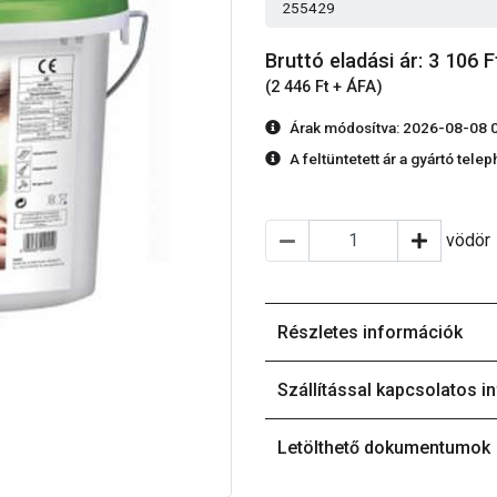
255429
Bruttó eladási ár: 3 106
F
(2 446 Ft + ÁFA)
Árak módosítva: 2026-08-08 
A feltüntetett ár a gyártó tele
vödör
Részletes információk
Szállítással kapcsolatos i
Letölthető dokumentumok