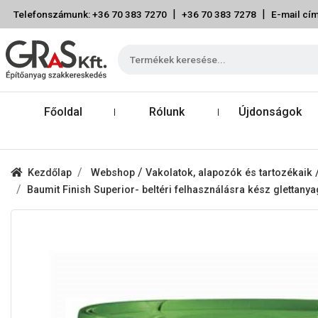
|
|
Telefonszámunk: +36 70 383 7270
+36 70 383 7278
E-mail cím
Főoldal
Rólunk
Újdonságok
/
Kezdőlap
Webshop
Vakolatok, alapozók és tartozékaik
Baumit Finish Superior- beltéri felhasználásra kész glettanya