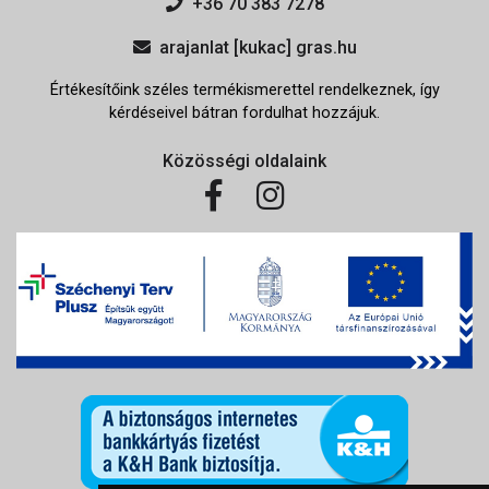
+36 70 383 7278
arajanlat [kukac] gras.hu
Értékesítőink széles termékismerettel rendelkeznek, így
kérdéseivel bátran fordulhat hozzájuk.
Közösségi oldalaink