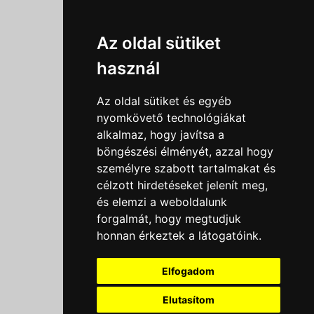
Információk
Az oldal sütiket
Adatkezelési tájékoztató
használ
Általános szerződési feltételek
Impresszum
Az oldal sütiket és egyéb
Nyereményjáték szabály
nyomkövető technológiákat
alkalmaz, hogy javítsa a
Outlet nap nyereményjáték szabályzat
böngészési élményét, azzal hogy
Süti beállítások
személyre szabott tartalmakat és
célzott hirdetéseket jelenít meg,
Menü
és elemzi a weboldalunk
forgalmát, hogy megtudjuk
Ajánlatkérés
honnan érkeztek a látogatóink.
Szakmai tippek / Újdonságok
Kapcsolat
Elfogadom
Letölthető katalógusok
Rólunk
Elutasítom