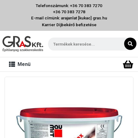
Telefonszámunk: +36 70 383 7270
+36 70 383 7278
E-mail címünk: arajanlat [kukac] gras.hu
Karrier
Díjbekérő befizetése
Menü