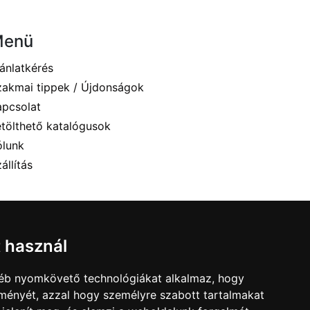
Menü
ánlatkérés
zakmai tippek / Újdonságok
apcsolat
etölthető katalógusok
ólunk
állítás
t használ
gyéb nyomkövető technológiákat alkalmaz, hogy
lményét, azzal hogy személyre szabott tartalmakat