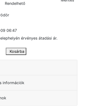
Mentés
Rendelhető
vödör
-09 06:47
telephelyén érvényes átadási ár.
Kosárba
os információk
mok