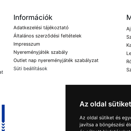
Információk
Adatkezelési tájékoztató
Aj
Általános szerződési feltételek
S
Impresszum
K
Nyereményjáték szabály
L
Outlet nap nyereményjáték szabályzat
R
Süti beállítások
Sz
at
Az oldal sütike
Az oldal sütiket és e
javítsa a böngészési é