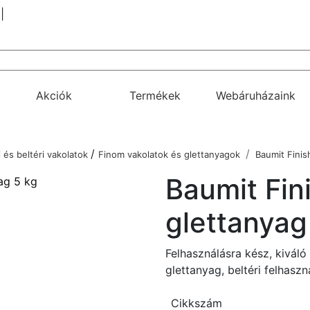
|
Akciók
Termékek
Webáruházaink
/
i és beltéri vakolatok
Finom vakolatok és glettanyagok
Baumit Finis
Baumit Fin
glettanyag
Felhasználásra kész, kiváló
glettanyag, beltéri felhaszn
Cikkszám