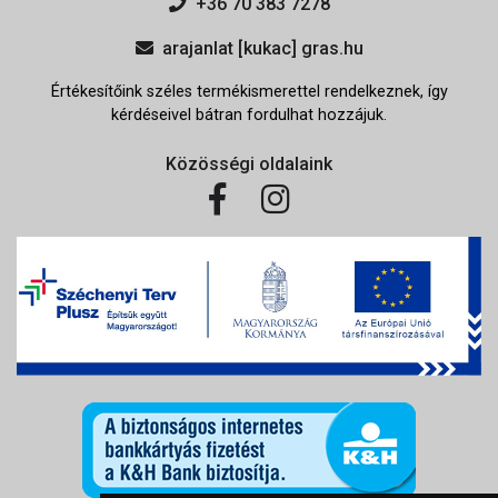
+36 70 383 7278
arajanlat [kukac] gras.hu
Értékesítőink széles termékismerettel rendelkeznek, így
kérdéseivel bátran fordulhat hozzájuk.
Közösségi oldalaink