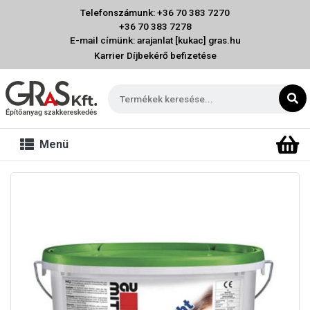
Telefonszámunk: +36 70 383 7270
+36 70 383 7278
E-mail címünk: arajanlat [kukac] gras.hu
Karrier
Díjbekérő befizetése
Menü