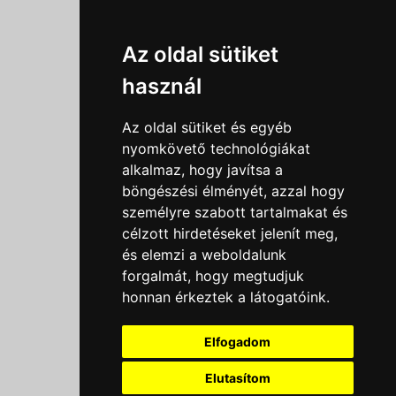
Információk
Az oldal sütiket
Adatkezelési tájékoztató
használ
Általános szerződési feltételek
Impresszum
Az oldal sütiket és egyéb
Nyereményjáték szabály
nyomkövető technológiákat
alkalmaz, hogy javítsa a
Outlet nap nyereményjáték szabályzat
böngészési élményét, azzal hogy
Süti beállítások
személyre szabott tartalmakat és
célzott hirdetéseket jelenít meg,
Menü
és elemzi a weboldalunk
forgalmát, hogy megtudjuk
Ajánlatkérés
honnan érkeztek a látogatóink.
Szakmai tippek / Újdonságok
Kapcsolat
Elfogadom
Letölthető katalógusok
Rólunk
Elutasítom