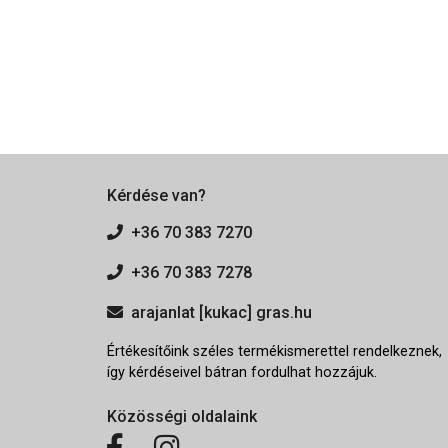
Kérdése van?
+36 70 383 7270
+36 70 383 7278
arajanlat [kukac] gras.hu
Értékesítőink széles termékismerettel rendelkeznek,
így kérdéseivel bátran fordulhat hozzájuk.
Közösségi oldalaink