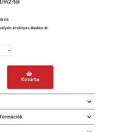
t/m2-től
08:04
phelyén érvényes átadási ár.
Kosárba
nformációk