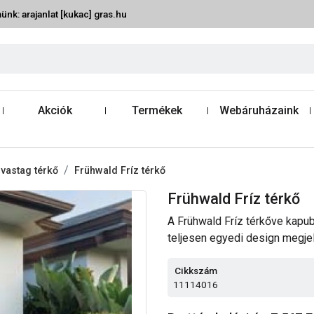
ünk: arajanlat [kukac] gras.hu
Akciók
Termékek
Webáruházaink
vastag térkő
Frühwald Fríz térkő
Frühwald Fríz térkő
A Frühwald Fríz térkőve kapub
teljesen egyedi design megje
Cikkszám
11114016