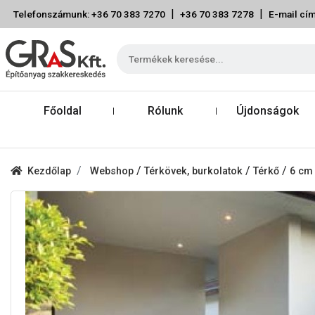
|
|
Telefonszámunk: +36 70 383 7270
+36 70 383 7278
E-mail cím
Főoldal
Rólunk
Újdonságok
/
/
/
Kezdőlap
Webshop
Térkövek, burkolatok
Térkő
6 cm 