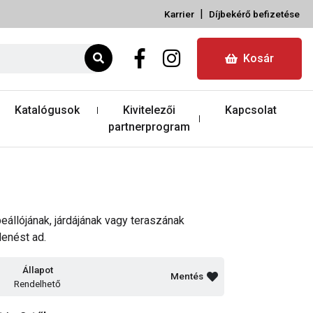
|
Karrier
Díjbekérő befizetése
Kosár
Katalógusok
Kivitelezői
Kapcsolat
partnerprogram
eállójának, járdájának vagy teraszának
lenést ad.
Állapot
Mentés
Rendelhető