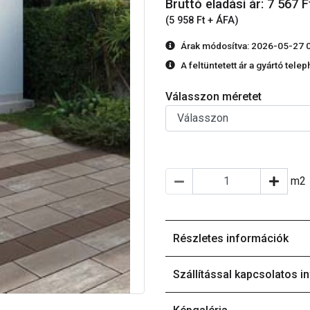
Bruttó eladási ár: 7 567
F
(5 958 Ft + ÁFA)
Árak módosítva: 2026-05-27 
A feltüntetett ár a gyártó tele
Válasszon méretet
m2
Részletes információk
Szállítással kapcsolatos i