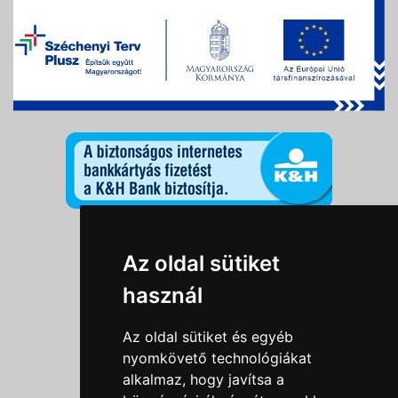
Információk
Az oldal sütiket
Adatkezelési tájékoztató
használ
Általános szerződési feltételek
Impresszum
Az oldal sütiket és egyéb
Nyereményjáték szabály
nyomkövető technológiákat
alkalmaz, hogy javítsa a
Outlet nap nyereményjáték szabályzat