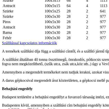
Szürke
100x5x15
64
4
1113
Antracit
100x5x15
64
4
1113
Szürke
100x5x25
28
2
641
Szürke
100x5x30
28
2
977
Piros
100x5x30
28
2
977
Antracit
100x5x30
28
2
977
Barna
100x5x30
28
2
977
Fehér
100x5x30
28
2
977
Szállítással kapcsolatos információk
A termékek szállítási díja függ a szállítási címtől, és a szállító jármű tí
A szállítást általában 40 tonna össztömegű, önrakodós, pótkocsis szer
fogva nem megközelíthető, (szűk utca, zsák utca,köz stb..) úgy a Vev
Amennyiben a megrendelt termékeket nem tudjuk lerakni, azokat visszasz
A darus gépkocsival megrendelt árut közterületen, a gépkocsi mellé pa
Behajtási engedély
Budapest területére a behajtási engedélyt a fuvarozó társaság intézi, ez
Budapesten kívül, amennyiben a szállítási cím behajtási engedély kötel