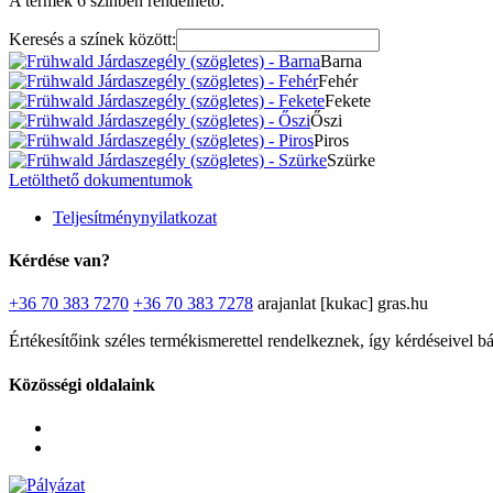
A termék 6 színben rendelhető.
Keresés a színek között:
Barna
Fehér
Fekete
Őszi
Piros
Szürke
Letölthető dokumentumok
Teljesítménynyilatkozat
Kérdése van?
+36 70 383 7270
+36 70 383 7278
arajanlat [kukac] gras.hu
Értékesítőink széles termékismerettel rendelkeznek, így kérdéseivel b
Közösségi oldalaink