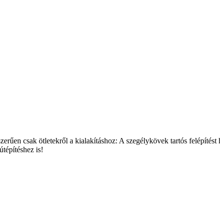
űen csak ötletekről a kialakításhoz: A szegélykövek tartós felépítést h
tépítéshez is!