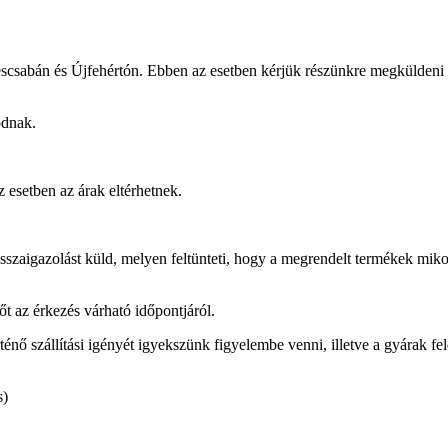
scsabán és Újfehértón. Ebben az esetben kérjük részünkre megküldeni a
odnak.
 esetben az árak eltérhetnek.
szaigazolást küld, melyen feltünteti, hogy a megrendelt termékek mikortó
őt az érkezés várható időpontjáról.
ténő szállítási igényét igyekszünk figyelembe venni, illetve a gyárak felé
s)