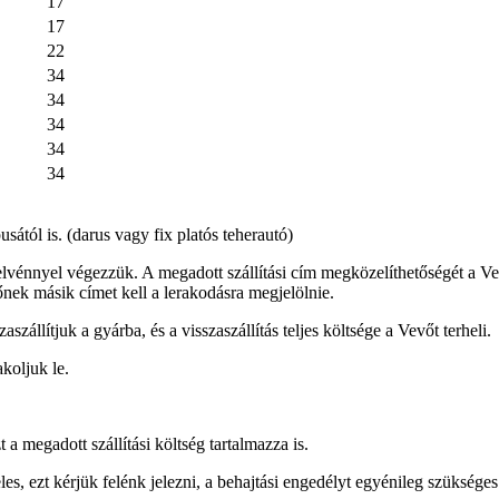
17
17
22
34
34
34
34
34
pusától is. (darus vagy fix platós teherautó)
elvénnyel végezzük. A megadott szállítási cím megközelíthetőségét a Ve
őnek másik címet kell a lerakodásra megjelölnie.
állítjuk a gyárba, és a visszaszállítás teljes költsége a Vevőt terheli.
koljuk le.
t a megadott szállítási költség tartalmazza is.
es, ezt kérjük felénk jelezni, a behajtási engedélyt egyénileg szükséges 