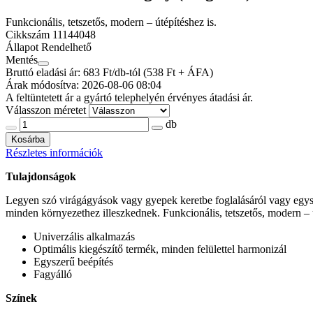
Funkcionális, tetszetős, modern – útépítéshez is.
Cikkszám
11144048
Állapot
Rendelhető
Mentés
Bruttó eladási ár: 683
Ft/db-tól
(538 Ft + ÁFA)
Árak módosítva: 2026-08-06 08:04
A feltüntetett ár a gyártó telephelyén érvényes átadási ár.
Válasszon méretet
db
Kosárba
Részletes információk
Tulajdonságok
Legyen szó virágágyások vagy gyepek keretbe foglalásáról vagy egyszer
minden környezethez illeszkednek. Funkcionális, tetszetős, modern – ú
Univerzális alkalmazás
Optimális kiegészítő termék, minden felülettel harmonizál
Egyszerű beépítés
Fagyálló
Színek