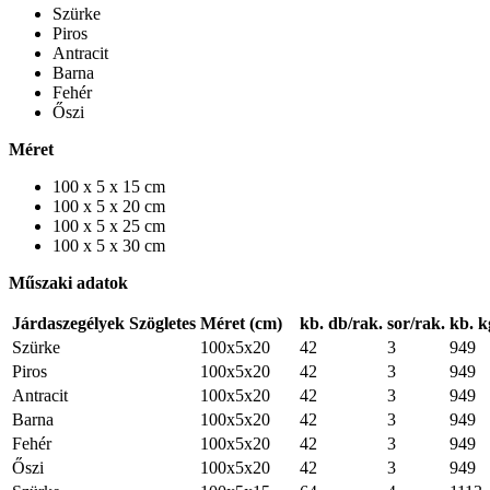
Szürke
Piros
Antracit
Barna
Fehér
Őszi
Méret
100 x 5 x 15 cm
100 x 5 x 20 cm
100 x 5 x 25 cm
100 x 5 x 30 cm
Műszaki adatok
Járdaszegélyek Szögletes
Méret (cm)
kb. db/rak.
sor/rak.
kb. k
Szürke
100x5x20
42
3
949
Piros
100x5x20
42
3
949
Antracit
100x5x20
42
3
949
Barna
100x5x20
42
3
949
Fehér
100x5x20
42
3
949
Őszi
100x5x20
42
3
949