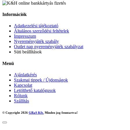
Információk
Adatkezelési tájékoztató
Általános szerződési feltételek
Impresszum
Nyereményjáték szabály
Outlet nap nyereményjáték szabályzat
Süti beállítások
Menü
Ajánlatkérés
Szakmai tippek / Újdonságok
Kapcsolat
Letölthető katalógusok
Rólunk
Szállítás
© Copyright 2026
GRaS Kft.
Minden jog fenntartva!