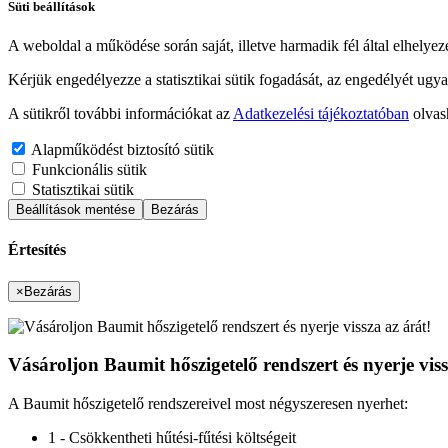
Süti beállítások
A weboldal a működése során saját, illetve harmadik fél által elhelyez
Kérjük engedélyezze a statisztikai sütik fogadását, az engedélyét ugya
A sütikről további információkat az
Adatkezelési tájékoztatóban
olvas
Alapműködést biztosító sütik
Funkcionális sütik
Statisztikai sütik
Beállítások mentése
Bezárás
Értesítés
×
Bezárás
Vásároljon Baumit hőszigetelő rendszert és nyerje viss
A Baumit hőszigetelő rendszereivel most négyszeresen nyerhet:
1 - Csökkentheti hűtési-fűtési költségeit