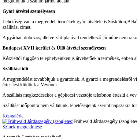
megküldjük a szállító jármű adatait.
Gyári átvétel személyesen
Lehetőség van a megrendelt termékek gyári átvétele is Sóskúton,Béké
szállítási címet.
A gyárban dobozos, illetve zárt platóval rendelkező járműbe nem rak
Budapest XVII kerület és Üllő átvétel személyesen
Készlettől függően telephelyeinken is átvehetőek a termékek, ebben az
Szállítási idő
A megrendelést továbbítjuk a gyártónak. A gyártó a megrendelésről vis
értesítést küldünk a Vevőnek.
A szállítás megkezdésekor a gépkocsi vezetője telefonon értesíti a vev
Szállítást időpontra nem vállalunk, lehetőségeink szerint napszakra tör
Képgaléria
Frühwald Járdaszegély (szöglete
Színek megtekintése