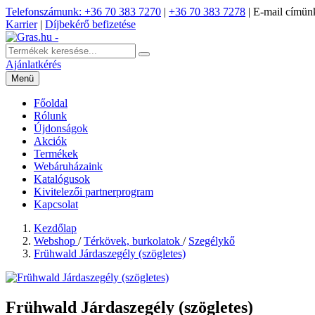
Telefonszámunk: +36 70 383 7270
|
+36 70 383 7278
|
E-mail címünk
Karrier
|
Díjbekérő befizetése
Ajánlatkérés
Menü
Főoldal
Rólunk
Újdonságok
Akciók
Termékek
Webáruházaink
Katalógusok
Kivitelezői partnerprogram
Kapcsolat
Kezdőlap
Webshop
/
Térkövek, burkolatok
/
Szegélykő
Frühwald Járdaszegély (szögletes)
Frühwald Járdaszegély (szögletes)