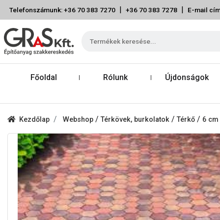
|
|
Telefonszámunk: +36 70 383 7270
+36 70 383 7278
E-mail cím
Főoldal
Rólunk
Újdonságok
/
/
/
Kezdőlap
Webshop
Térkövek, burkolatok
Térkő
6 cm 