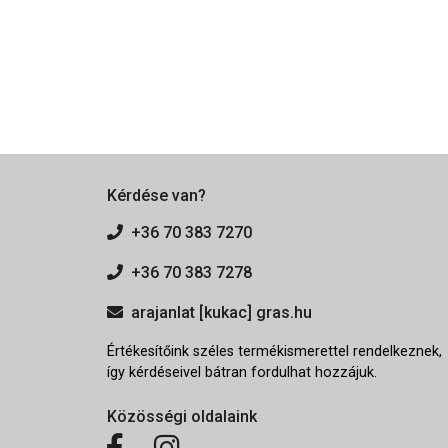
Kérdése van?
+36 70 383 7270
+36 70 383 7278
arajanlat [kukac] gras.hu
Értékesítőink széles termékismerettel rendelkeznek,
így kérdéseivel bátran fordulhat hozzájuk.
Közösségi oldalaink