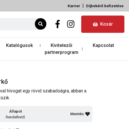
|
Karrier
Díjbekérő befizetése
Kosár
Katalógusok
Kivitelezői
Kapcsolat
partnerprogram
rkő
ával hívogat egy rövid szabadságra, abban a
szik.
Állapot
Mentés
Rendelhető