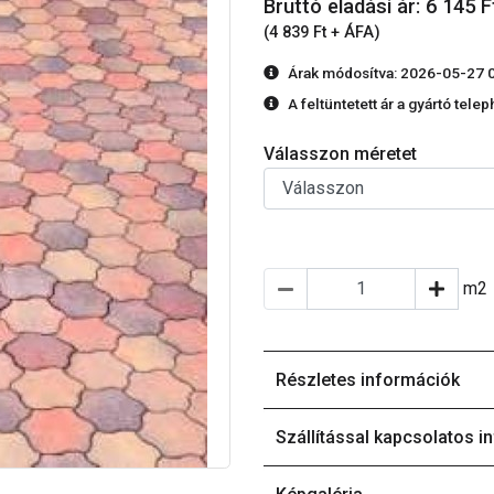
Bruttó eladási ár: 6 145
F
(4 839 Ft + ÁFA)
Árak módosítva: 2026-05-27 
A feltüntetett ár a gyártó tele
Válasszon méretet
m2
Részletes információk
Szállítással kapcsolatos i