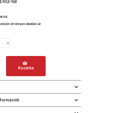
t/m2-től
08:04
phelyén érvényes átadási ár.
Kosárba
nformációk