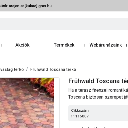
ünk: arajanlat [kukac] gras.hu
Akciók
Termékek
Webáruházaink
vastag térkő
Frühwald Toscana térkő
Frühwald Toscana té
Ha a terasz firenzei romantik
Toscana biztosan szerepet ját
Cikkszám
11116007