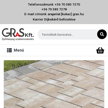
Telefonszámunk: +36 70 383 7270
+36 70 383 7278
E-mail címünk: arajanlat [kukac] gras.hu
Karrier
Díjbekérő befizetése
Menü