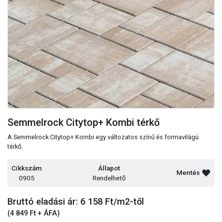
Semmelrock Citytop+ Kombi térkő
A Semmelrock Citytop+ Kombi egy változatos színű és formavilágú
térkő.
Cikkszám
Állapot
Mentés
0905
Rendelhető
Bruttó eladási ár: 6 158
Ft/m2-től
(4 849 Ft + ÁFA)