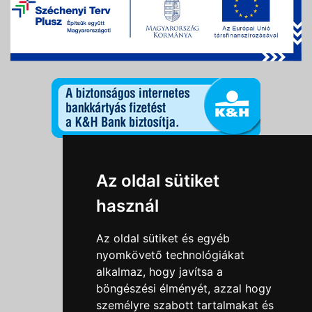
Információk
Az oldal sütiket
Adatkezelési tájékoztató
használ
Általános szerződési feltételek
Impresszum
Az oldal sütiket és egyéb
Nyereményjáték szabály
nyomkövető technológiákat
alkalmaz, hogy javítsa a
Outlet nap nyereményjáték szabályzat
böngészési élményét, azzal hogy
Süti beállítások
személyre szabott tartalmakat és