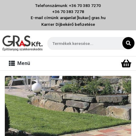
Telefonszámunk: +36 70 383 7270
+36 70 383 7278
E-mail címünk: arajanlat [kukac] gras.hu
Karrier
Díjbekérő befizetése
Menü