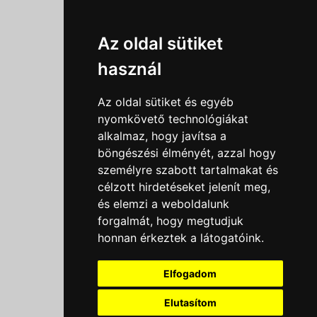
Információk
Az oldal sütiket
Adatkezelési tájékoztató
használ
Általános szerződési feltételek
Impresszum
Az oldal sütiket és egyéb
Nyereményjáték szabály
nyomkövető technológiákat
alkalmaz, hogy javítsa a
Outlet nap nyereményjáték szabályzat
böngészési élményét, azzal hogy
Süti beállítások
személyre szabott tartalmakat és
célzott hirdetéseket jelenít meg,
Menü
és elemzi a weboldalunk
forgalmát, hogy megtudjuk
Ajánlatkérés
honnan érkeztek a látogatóink.
Szakmai tippek / Újdonságok
Kapcsolat
Elfogadom
Letölthető katalógusok
Rólunk
Elutasítom