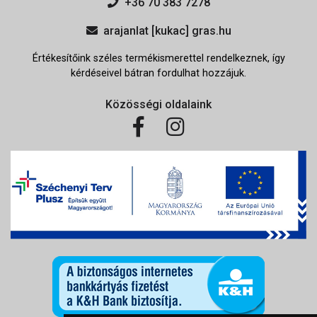
+36 70 383 7278
arajanlat [kukac] gras.hu
Értékesítőink széles termékismerettel rendelkeznek, így
kérdéseivel bátran fordulhat hozzájuk.
Közösségi oldalaink