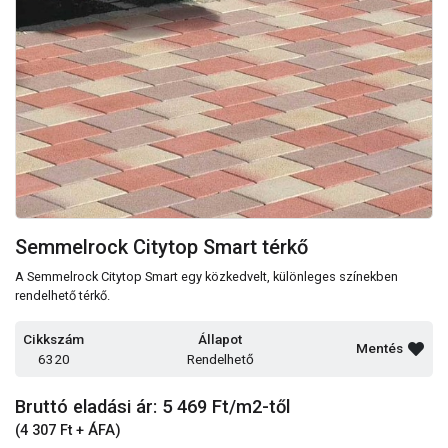
Semmelrock Citytop Smart térkő
A Semmelrock Citytop Smart egy közkedvelt, különleges színekben
rendelhető térkő.
Cikkszám
Állapot
Mentés
6320
Rendelhető
Bruttó eladási ár: 5 469
Ft/m2-től
(4 307 Ft + ÁFA)