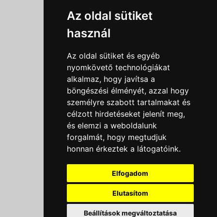
Információk
Az oldal sütiket
Adatkezelési tájékoztató
használ
Általános szerződési feltételek
Impresszum
Az oldal sütiket és egyéb
Nyereményjáték szabály
nyomkövető technológiákat
alkalmaz, hogy javítsa a
Outlet nap nyereményjáték szabályzat
böngészési élményét, azzal hogy
Süti beállítások
személyre szabott tartalmakat és
célzott hirdetéseket jelenít meg,
Menü
és elemzi a weboldalunk
forgalmát, hogy megtudjuk
Ajánlatkérés
honnan érkeztek a látogatóink.
Szakmai tippek / Újdonságok
Kapcsolat
Elfogadom
Letölthető katalógusok
Rólunk
Elutasítom
Szállítás
Beállítások megváltoztatása