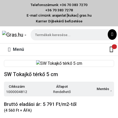
Telefonszámunk: +36 70 383 7270
+36 70 383 7278
E-mail címünk: arajanlat [kukac] gras.hu
Karrier
Díjbekérő befizetése
Menü
SW Tokajkő térkő 5 cm
Cikkszám
Állapot
Mentés
1000004812
Rendelhető
Bruttó eladási ár: 5 791
Ft/m2-től
(4 560 Ft + ÁFA)