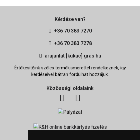
Kérdése van?
+36 70 383 7270
+36 70 383 7278
arajanlat [kukac] gras.hu
Értékesítőink széles termékismerettel rendelkeznek, így
kérdéseivel bátran fordulhat hozzájuk.
Közösségi oldalaink