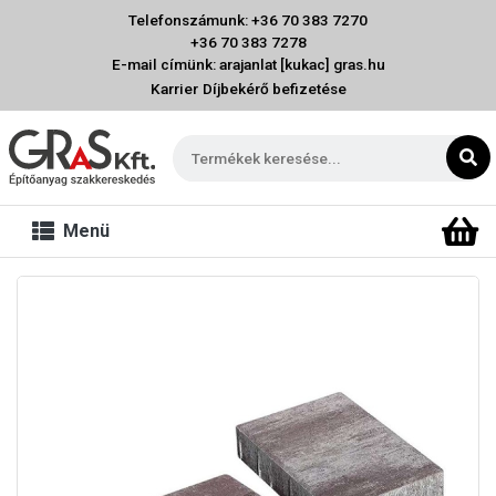
Telefonszámunk: +36 70 383 7270
+36 70 383 7278
E-mail címünk: arajanlat [kukac] gras.hu
Karrier
Díjbekérő befizetése
Menü