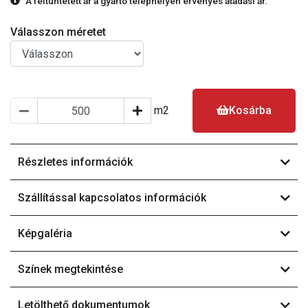
A feltüntetett ár a gyártó telephelyén érvényes átadási ár.
Válasszon méretet
m2
Kosárba
Részletes információk
Szállítással kapcsolatos információk
Képgaléria
Színek megtekintése
Letölthető dokumentumok