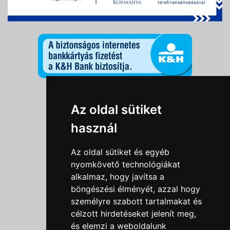
Információk
Az oldal sütiket
Adatkezelési tájékoztató
használ
Általános szerződési feltételek
Impresszum
Az oldal sütiket és egyéb
Nyereményjáték szabály
nyomkövető technológiákat
alkalmaz, hogy javítsa a
Outlet nap nyereményjáték szabályzat
böngészési élményét, azzal hogy
Süti beállítások
személyre szabott tartalmakat és
célzott hirdetéseket jelenít meg,
Menü
és elemzi a weboldalunk