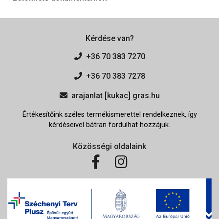
Kérdése van?
+36 70 383 7270
+36 70 383 7278
arajanlat [kukac] gras.hu
Értékesítőink széles termékismerettel rendelkeznek, így
kérdéseivel bátran fordulhat hozzájuk.
Közösségi oldalaink